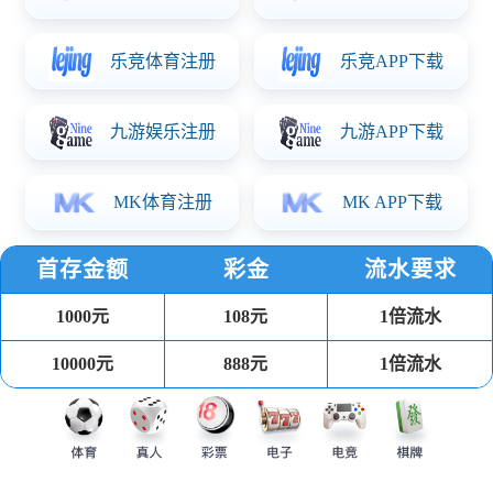
终端互动体验。平台以稳定技术架构和合规体系赢得市场认
可，深受拼搏平台用户喜爱。
技术驱动，性能优先
平台采用自研系统架构，持续优化加载速度与数据传
输流程，通过部署全球 CDN 加速节点，实现不同地
区高速访问与高并发下的稳定运行，全面提升用户操
作流畅度。
以信任构建口碑