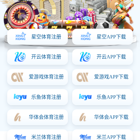
樊振东台内挑打技术精细化调整，
未来一年或破解张本智和近台快攻